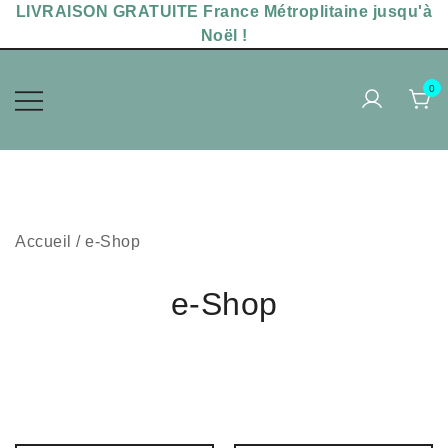
Skip
LIVRAISON GRATUITE France Métroplitaine jusqu'à
to
Noël !
content
0
Accessoires sérigraphiés,
MAKADAM POPPINS
chaussettes uniques
Accueil
/ e-Shop
e-Shop