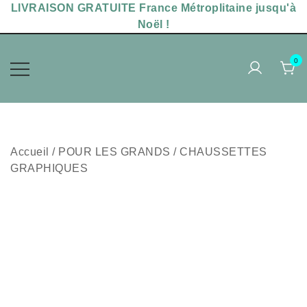
Skip
LIVRAISON GRATUITE France Métroplitaine jusqu'à
to
Noël !
content
0
Accessoires sérigraphiés,
MAKADAM POPPINS
chaussettes uniques
Accueil
/
POUR LES GRANDS
/
CHAUSSETTES
GRAPHIQUES