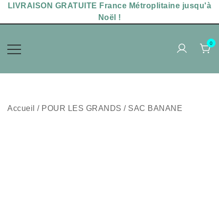
Skip
LIVRAISON GRATUITE France Métroplitaine jusqu'à
to
Noël !
content
0
Accessoires sérigraphiés,
MAKADAM POPPINS
chaussettes uniques
Accueil
/
POUR LES GRANDS
/
SAC BANANE