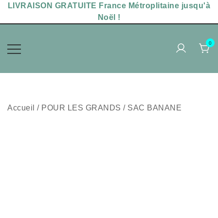
Skip
LIVRAISON GRATUITE France Métroplitaine jusqu'à
to
Noël !
content
0
Accessoires sérigraphiés,
MAKADAM POPPINS
chaussettes uniques
Accueil
/
POUR LES GRANDS
/
SAC BANANE