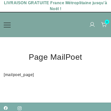
Skip
LIVRAISON GRATUITE France Métroplitaine jusqu'à
to
Noël !
content
0
Accessoires sérigraphiés,
MAKADAM POPPINS
chaussettes uniques
Page MailPoet
[mailpoet_page]